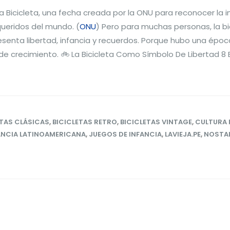
la Bicicleta, una fecha creada por la ONU para reconocer la 
queridos del mundo. (
ONU
) Pero para muchas personas, la bi
enta libertad, infancia y recuerdos. Porque hubo una époc
 de crecimiento. 🚲 La Bicicleta Como Símbolo De Libertad 8 
ETAS CLÁSICAS
,
BICICLETAS RETRO
,
BICICLETAS VINTAGE
,
CULTURA 
ANCIA LATINOAMERICANA
,
JUEGOS DE INFANCIA
,
LAVIEJA.PE
,
NOSTA