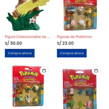
Figura Coleccionable de E.T el extraterrestre »Trigo»
Figuras de Pokémon
S/
50.00
S/
23.00
Compra ahora
Compra ahora