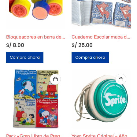
Bloqueadores en barra de D’Onofrio
Cuaderno Escolar mapa del Perú
S/
8.00
S/
25.00
Compra ahora
Compra ahora
Pack «Gran Libro de Preguntas y Respuestas de Carlitos» Tomos del 1 al 4
Yoyo Sprite Original – Años 80