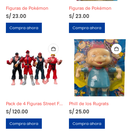
Figuras de Pokémon
Figuras de Pokémon
S/
23.00
S/
23.00
Compra ahora
Compra ahora
Pack de 4 Figuras Street Fighter
Phill de los Rugrats
S/
120.00
S/
25.00
Compra ahora
Compra ahora