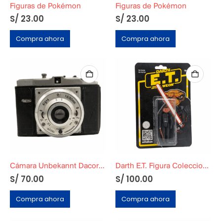
Figuras de Pokémon
Figuras de Pokémon
S/
23.00
S/
23.00
Compra ahora
Compra ahora
Cámara Unbekannt Dacora Digna – 1:8 3.150 in 3.150 in
Darth E.T. Figura Coleccionable
S/
70.00
S/
100.00
Compra ahora
Compra ahora