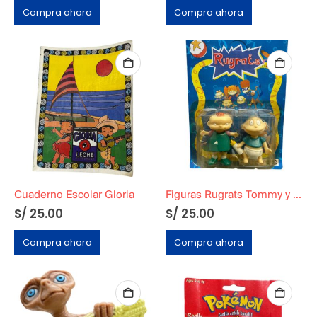
Compra ahora
Compra ahora
Cuaderno Escolar Gloria
Figuras Rugrats Tommy y Philli
S/
25.00
S/
25.00
Compra ahora
Compra ahora