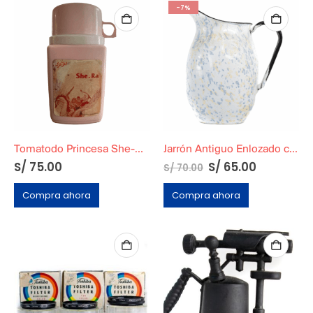
-7%
Tomatodo Princesa She-Ra Ochentero
Jarrón Antiguo Enlozado con Diseño de Mármol
El
El
S/
75.00
S/
65.00
S/
70.00
precio
precio
original
actual
Compra ahora
Compra ahora
era:
es:
S/ 70.00.
S/ 65.00.