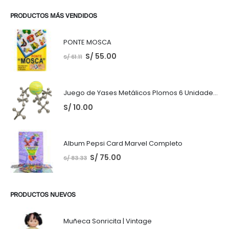
PRODUCTOS MÁS VENDIDOS
PONTE MOSCA
S/
55.00
S/
61.11
Juego de Yases Metálicos Plomos 6 Unidades + Pelota de Goma (En Bolsita Lista para Regalar)
S/
10.00
Album Pepsi Card Marvel Completo
S/
75.00
S/
83.33
PRODUCTOS NUEVOS
Muñeca Sonricita | Vintage