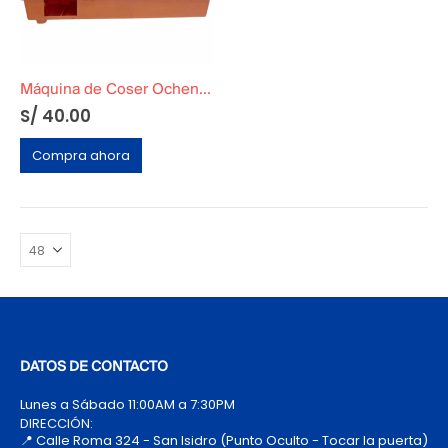
Máquina de Coser Ochentera Rosa
S/
40.00
Compra ahora
DATOS DE CONTACTO
Lunes a Sábado 11:00AM a 7:30PM
DIRECCIÓN:
📍 Calle Roma 324 - San Isidro (Punto Oculto - Tocar la puerta)