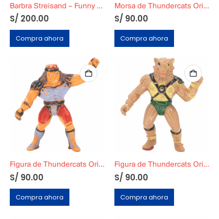
Barbra Streisand – Funny Girl (Original Broadway Cast) Vinilo
Morsa de Thundercats Original Telepix
S/
200.00
S/
90.00
Compra ahora
Compra ahora
Figura de Thundercats Original Telepix
Figura de Thundercats Original Telepix
S/
90.00
S/
90.00
Compra ahora
Compra ahora