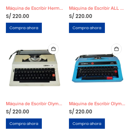
Máquina de Escribir Hermes Baby
Máquina de Escribir ALL Automatic
S/
220.00
S/
220.00
Compra ahora
Compra ahora
Máquina de Escribir Olympia Silvia 30
Máquina de Escribir Olympia 300
S/
220.00
S/
220.00
Compra ahora
Compra ahora