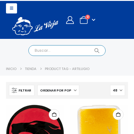
0
INICIO
TIENDA
PRODUCT TAG -
ARTILUGIO
FILTRAR