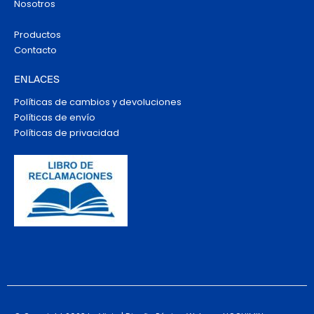
Nosotros
Productos
Contacto
ENLACES
Políticas de cambios y devoluciones
Políticas de envío
Políticas de privacidad