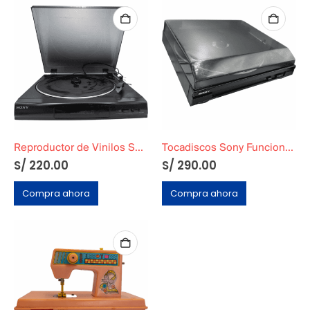
Reproductor de Vinilos Sony Funcional
Tocadiscos Sony Funcional Original
S/
220.00
S/
290.00
Compra ahora
Compra ahora