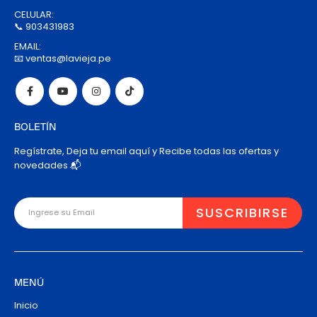
CELULAR:
📞 903431983
EMAIL:
📧 ventas@lavieja.pe
BOLETÍN
Regístrate, Deja tu email aquí y Recibe todas las ofertas y
novedades 📬
MENÚ
Inicio