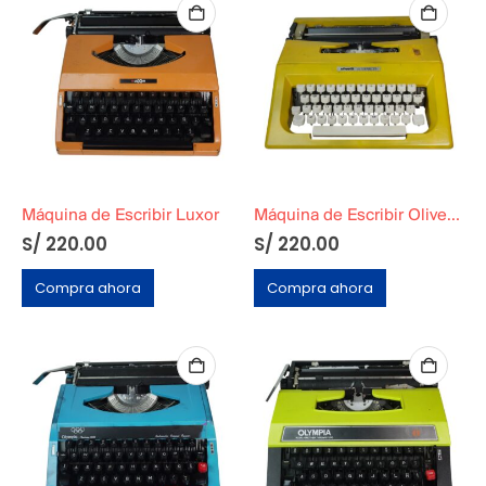
Máquina de Escribir Luxor
Máquina de Escribir Olivetti Lettera 25
S/
220.00
S/
220.00
Compra ahora
Compra ahora