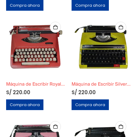
Compra ahora
Compra ahora
Máquina de Escribir Royal Roytab
Máquina de Escribir Silver-Reed SR 280 De Luxe
S/
220.00
S/
220.00
Compra ahora
Compra ahora