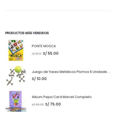
PRODUCTOS MÁS VENDIDOS
PONTE MOSCA
S/
55.00
S/
61.11
Juego de Yases Metálicos Plomos 6 Unidades + Pelota de Goma (En Bolsita Lista para Regalar)
S/
10.00
Album Pepsi Card Marvel Completo
S/
75.00
S/
83.33