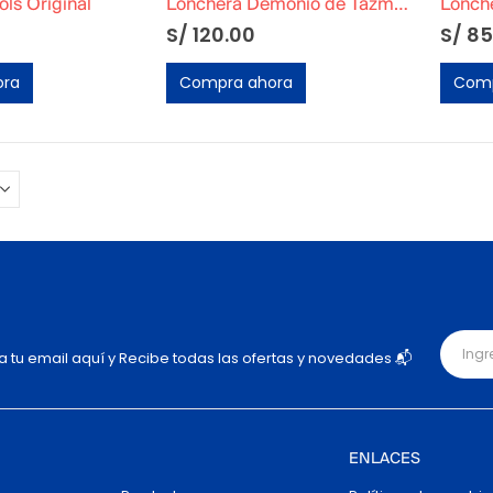
ols Original
Lonchera Demonio de Tazmania Basa Original
Lonche
S/
120.00
S/
85
ora
Compra ahora
Comp
ja tu email aquí y Recibe todas las ofertas y novedades 📬
ENLACES