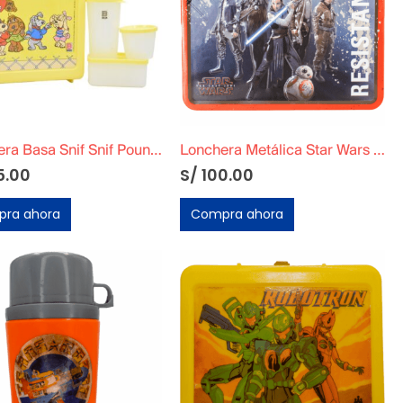
Lonchera Basa Snif Snif Pound Puppies
Lonchera Metálica Star Wars The Last Jedi Original
5.00
S/
100.00
ra ahora
Compra ahora