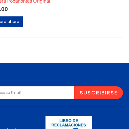
ra Pocahontas Original
.00
ra ahora