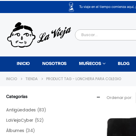
Tu viaje en el tiempo comienza aquí, 
INICIO
NOSOTROS
MUÑECOS
BLOG
INICIO
TIENDA
PRODUCT TAG -
LONCHERA PARA COLEGIO
Categorías
Ordenar por:
Antigüedades
(83)
LaViejaCyber
(52)
Álbumes
(34)