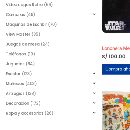
Videojuegos Retro
(56)
Cámaras
(46)
Máquinas de Escribir
(70)
View Master
(35)
Juegos de mesa
(24)
Teléfonos
(19)
S/
100.00
Juguetes
(84)
Compra ah
Escolar
(123)
Muñecos
(403)
Artilugios
(138)
Decoración
(173)
Ropa y accesorios
(26)