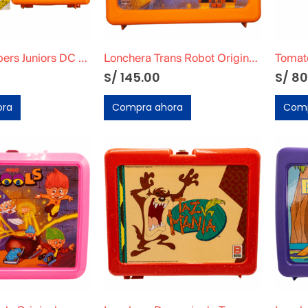
Lonchera Supers Juniors DC Original + Cuaderno para colorear
Lonchera Trans Robot Original BASA
S/
145.00
S/
80
ora
Compra ahora
Comp