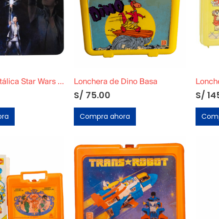
Lonchera Metálica Star Wars The Last Jedi Original
Lonchera de Dino Basa
S/
75.00
S/
14
ora
Compra ahora
Comp