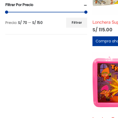
Filtrar Por Precio
Precio:
S/ 70
—
S/ 150
Filtrar
Precio
Precio
S/
115.00
mínimo
máximo
Compra ah