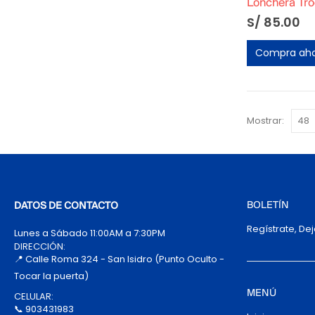
Lonchera Tro
S/
85.00
Compra ah
Mostrar:
BOLETÍN
DATOS DE CONTACTO
Regístrate, De
Lunes a Sábado 11:00AM a 7:30PM
DIRECCIÓN:
📍 Calle Roma 324 - San Isidro (Punto Oculto -
Tocar la puerta)
MENÚ
CELULAR:
📞 903431983