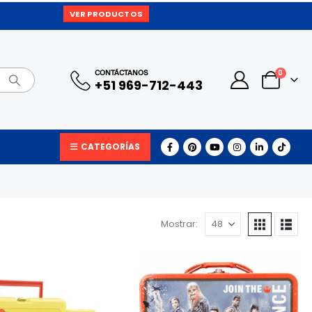
VER PRODUCTOS
0
CONTÁCTANOS
+51 969-712-443
CATEGORÍAS
Mostrar: