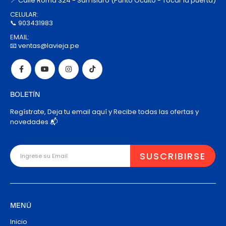
📍 Calle Roma 324 - San Isidro (Punto Oculto - Tocar la puerta)
CELULAR:
📞 903431983
EMAIL:
📧 ventas@lavieja.pe
BOLETÍN
Regístrate, Deja tu email aquí y Recibe todas las ofertas y
novedades 📬
MENÚ
Inicio