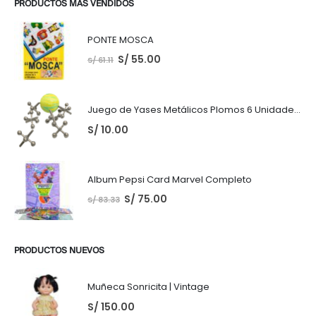
PRODUCTOS MÁS VENDIDOS
PONTE MOSCA
S/
55.00
S/
61.11
Juego de Yases Metálicos Plomos 6 Unidades + Pelota de Goma (En Bolsita Lista para Regalar)
S/
10.00
Album Pepsi Card Marvel Completo
S/
75.00
S/
83.33
PRODUCTOS NUEVOS
Muñeca Sonricita | Vintage
S/
150.00