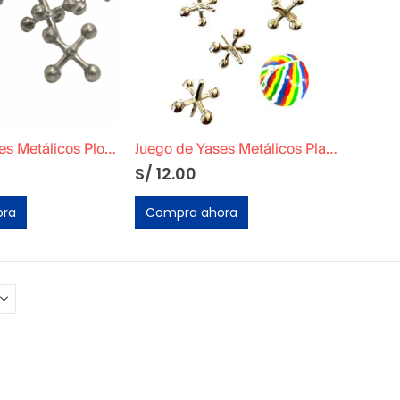
Juego de Yases Metálicos Plomos 6 Unidades + Pelota de Goma (En Bolsita Lista para Regalar)
Juego de Yases Metálicos Plateados 6 Unidades + Pelota de Goma (En Bolsita Lista para Regalar)
S/
12.00
ora
Compra ahora