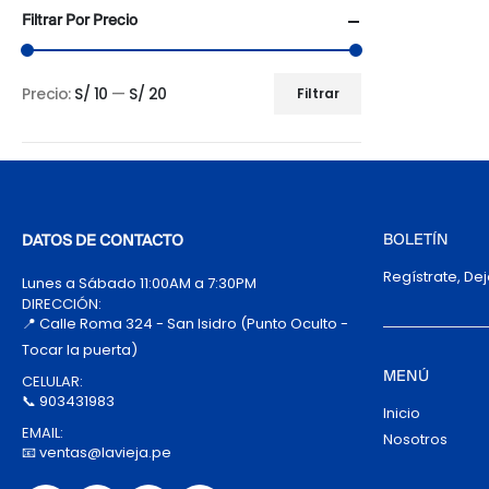
Filtrar Por Precio
Precio:
S/ 10
—
S/ 20
Filtrar
Precio
Precio
mínimo
máximo
BOLETÍN
DATOS DE CONTACTO
Regístrate, De
Lunes a Sábado 11:00AM a 7:30PM
DIRECCIÓN:
📍 Calle Roma 324 - San Isidro (Punto Oculto -
Tocar la puerta)
MENÚ
CELULAR:
📞 903431983
Inicio
EMAIL:
Nosotros
📧 ventas@lavieja.pe