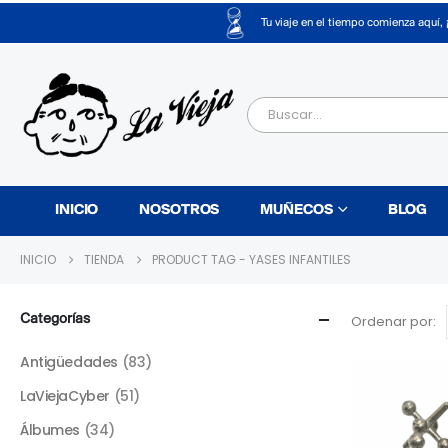
Tu viaje en el tiempo comienza aquí, 
INICIO
NOSOTROS
MUÑECOS
BLOG
INICIO
TIENDA
PRODUCT TAG -
YASES INFANTILES
Categorías
Ordenar por:
Antigüedades
(83)
LaViejaCyber
(51)
Álbumes
(34)