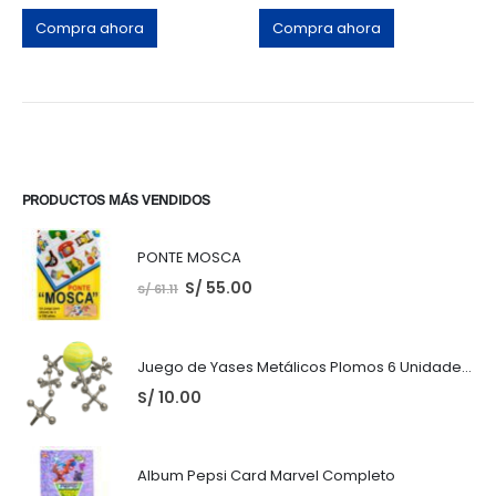
Compra ahora
Compra ahora
PRODUCTOS MÁS VENDIDOS
PONTE MOSCA
S/
55.00
S/
61.11
Juego de Yases Metálicos Plomos 6 Unidades + Pelota de Goma (En Bolsita Lista para Regalar)
S/
10.00
Album Pepsi Card Marvel Completo