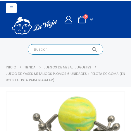
0
INICIO
TIENDA
JUEGOS DE MESA
,
JUGUETES
JUEGO DE YASES METÁLICOS PLOMOS 6 UNIDADES + PELOTA DE GOMA (EN
BOLSITA LISTA PARA REGALAR)