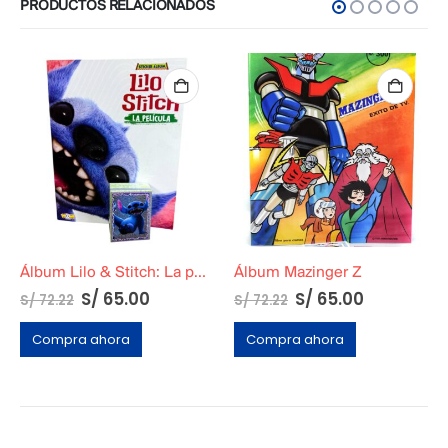
PRODUCTOS RELACIONADOS
Álbum Lilo & Stitch: La película (Tapa Blanda)
Álbum Mazinger Z
S/
65.00
S/
65.00
S/
72.22
S/
72.22
Compra ahora
Compra ahora