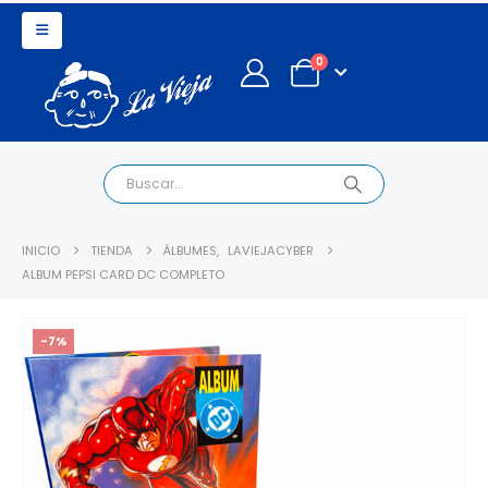
0
INICIO
TIENDA
ÁLBUMES
,
LAVIEJACYBER
ALBUM PEPSI CARD DC COMPLETO
-7%