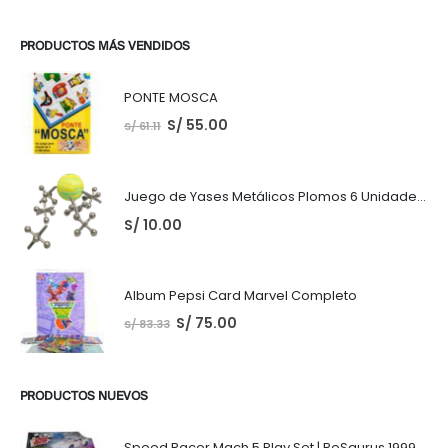
PRODUCTOS MÁS VENDIDOS
PONTE MOSCA
S/
55.00
S/
61.11
Juego de Yases Metálicos Plomos 6 Unidades + Pelota de Goma (En Bolsita Lista para Regalar)
S/
10.00
Album Pepsi Card Marvel Completo
S/
75.00
S/
83.33
PRODUCTOS NUEVOS
Speed Racer Mach 5 Play Set | ReSaurus 1999 | Meteoro