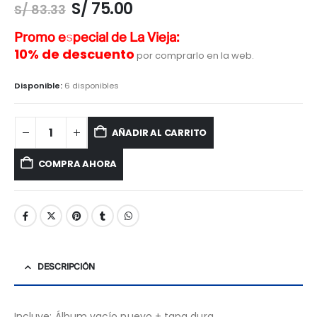
S/
75.00
S/
83.33
Promo especial de La Vieja:
10% de descuento
por comprarlo en la web.
Disponible:
6 disponibles
AÑADIR AL CARRITO
COMPRA AHORA
DESCRIPCIÓN
Incluye: Álbum vacío nuevo + tapa dura