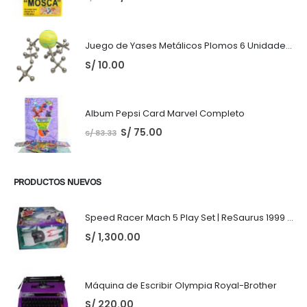
Juego de Yases Metálicos Plomos 6 Unidades + Pelota de Goma (En Bolsita Lista para Regalar)
S/
10.00
Album Pepsi Card Marvel Completo
S/
75.00
S/
83.33
PRODUCTOS NUEVOS
Speed Racer Mach 5 Play Set | ReSaurus 1999 | Meteoro
S/
1,300.00
Máquina de Escribir Olympia Royal-Brother
S/
220.00