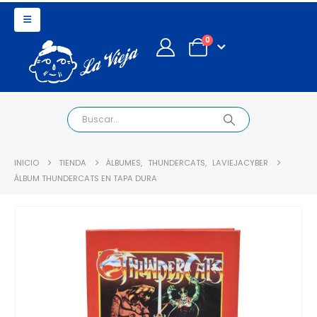
0
INICIO
TIENDA
ÁLBUMES
,
THUNDERCATS
,
LAVIEJACYBER
ÁLBUM THUNDERCATS EN TAPA DURA