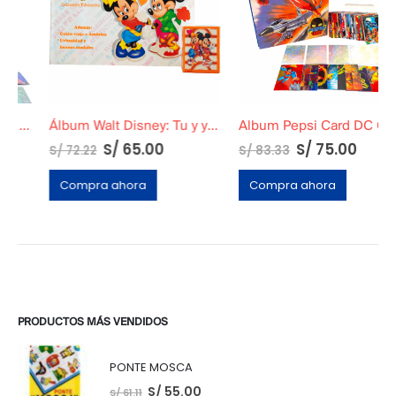
Álbum Walt Disney: Tu y yo en Tapa Blanda
Album Pepsi Card DC Completo
S/
65.00
S/
75.00
S/
72.22
S/
83.33
Compra ahora
Compra ahora
PRODUCTOS MÁS VENDIDOS
PONTE MOSCA
S/
55.00
S/
61.11