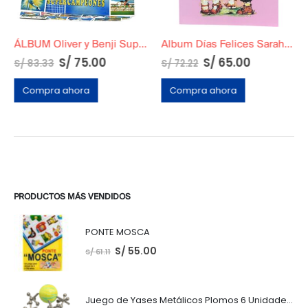
ÁLBUM Oliver y Benji SuperCampeones en Tapa Dura
Album Días Felices Sarah Key
S/
75.00
S/
65.00
S/
83.33
S/
72.22
Compra ahora
Compra ahora
PRODUCTOS MÁS VENDIDOS
PONTE MOSCA
S/
55.00
S/
61.11
Juego de Yases Metálicos Plomos 6 Unidades + Pelota de Goma (En Bolsita Lista para Regalar)