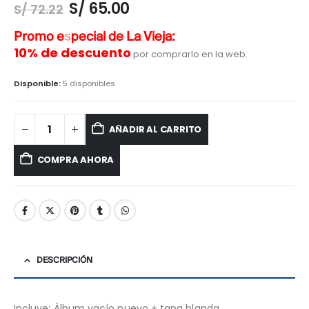
S/
65.00
S/
72.22
Promo especial de La Vieja:
10% de descuento
por comprarlo en la web.
Disponible:
5 disponibles
AÑADIR AL CARRITO
COMPRA AHORA
DESCRIPCIÓN
Incluye: Álbum vacío nuevo + tapa blanda