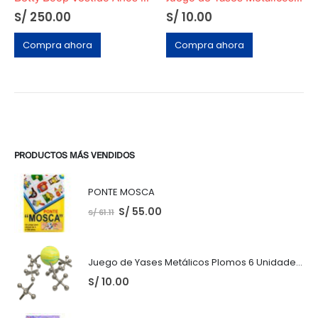
S/
250.00
S/
10.00
Compra ahora
Compra ahora
PRODUCTOS MÁS VENDIDOS
PONTE MOSCA
S/
55.00
S/
61.11
Juego de Yases Metálicos Plomos 6 Unidades + Pelota de Goma (En Bolsita Lista para Regalar)
S/
10.00