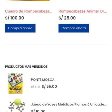
Cuadro de Rompecabezas Santa Isabel Modelo Playa Original
Rompecabezas Animal Original
S/
100.00
S/
25.00
Compra ahora
Compra ahora
PRODUCTOS MÁS VENDIDOS
PONTE MOSCA
S/
55.00
S/
61.11
Juego de Yases Metálicos Plomos 6 Unidades + Pelota de Goma (En Bolsita Lista para Regalar)
S/
10.00