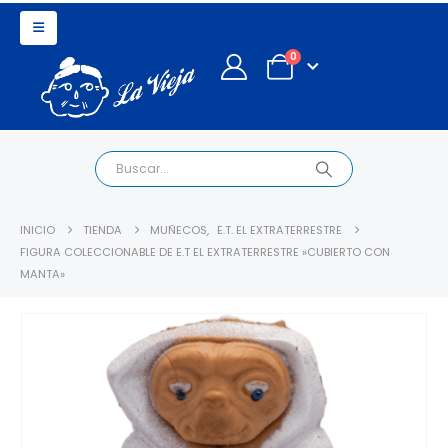
0
INICIO
TIENDA
MUÑECOS
,
E.T. EL EXTRATERRESTRE
FIGURA COLECCIONABLE DE E.T EL EXTRATERRESTRE »CUBIERTO CON
MANTA»