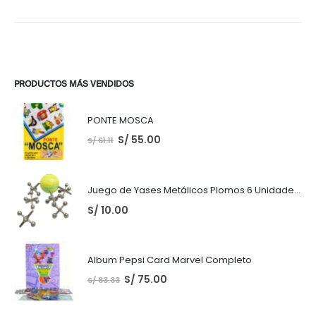
PRODUCTOS MÁS VENDIDOS
PONTE MOSCA
S/
55.00
S/
61.11
Juego de Yases Metálicos Plomos 6 Unidades + Pelota de Goma (En Bolsita Lista para Regalar)
S/
10.00
Album Pepsi Card Marvel Completo
S/
75.00
S/
83.33