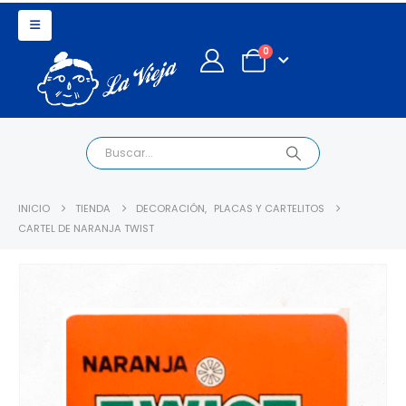
0
INICIO
TIENDA
DECORACIÓN
,
PLACAS Y CARTELITOS
CARTEL DE NARANJA TWIST