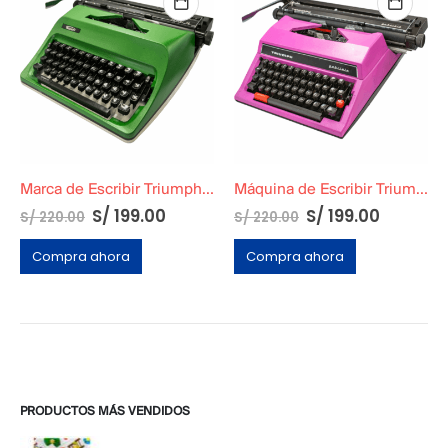
Marca de Escribir Triumph Standard Verde
Máquina de Escribir Triumph Gabriele
El
El
El
El
S/
199.00
S/
199.00
S/
220.00
S/
220.00
precio
precio
precio
precio
original
actual
original
actual
Compra ahora
Compra ahora
era:
es:
era:
es:
S/ 220.00.
S/ 199.00.
S/ 220.00.
S/ 199.0
PRODUCTOS MÁS VENDIDOS