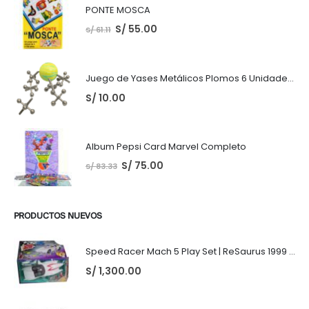
PONTE MOSCA
S/
55.00
S/
61.11
Juego de Yases Metálicos Plomos 6 Unidades + Pelota de Goma (En Bolsita Lista para Regalar)
S/
10.00
Album Pepsi Card Marvel Completo
S/
75.00
S/
83.33
PRODUCTOS NUEVOS
Speed Racer Mach 5 Play Set | ReSaurus 1999 | Meteoro
S/
1,300.00