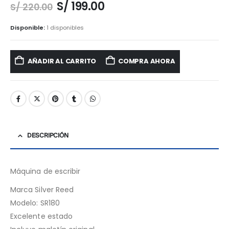
El
El
S/
199.00
S/
220.00
precio
precio
original
actual
Disponible:
1 disponibles
era:
es:
S/ 220.00.
S/ 199.00.
AÑADIR AL CARRITO
COMPRA AHORA
DESCRIPCIÓN
Máquina de escribir
Marca Silver Reed
Modelo: SR180
Excelente estado