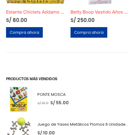
Estante Chiclets Addams Original
Betty Boop Vestido Años 90
S/
80.00
S/
250.00
o
al
Compra ahora
Compra ahora
.00.
PRODUCTOS MÁS VENDIDOS
PONTE MOSCA
S/
55.00
S/
61.11
Juego de Yases Metálicos Plomos 6 Unidades + Pelota de Goma (En Bolsita Lista para Regalar)
S/
10.00