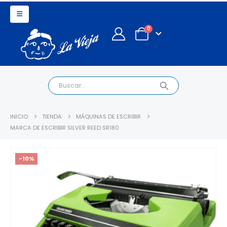
0
INICIO
TIENDA
MÁQUINAS DE ESCRIBIR
MARCA DE ESCRIBIR SILVER REED SR180
-10%