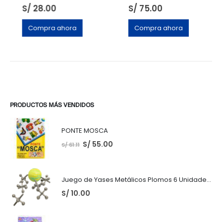
S/
28.00
S/
75.00
Compra ahora
Compra ahora
PRODUCTOS MÁS VENDIDOS
PONTE MOSCA
S/
55.00
S/
61.11
Juego de Yases Metálicos Plomos 6 Unidades + Pelota de Goma (En Bolsita Lista para Regalar)
S/
10.00