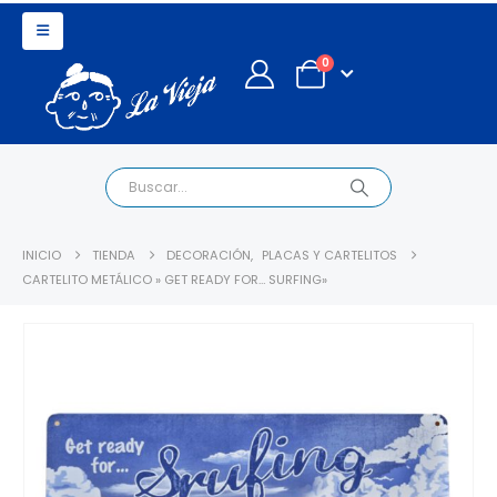
0
INICIO
TIENDA
DECORACIÓN
,
PLACAS Y CARTELITOS
CARTELITO METÁLICO » GET READY FOR… SURFING»