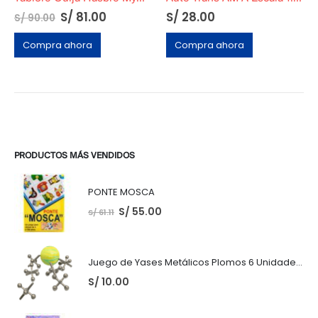
S/
81.00
S/
28.00
S/
90.00
Compra ahora
Compra ahora
PRODUCTOS MÁS VENDIDOS
PONTE MOSCA
S/
55.00
S/
61.11
Juego de Yases Metálicos Plomos 6 Unidades + Pelota de Goma (En Bolsita Lista para Regalar)
S/
10.00