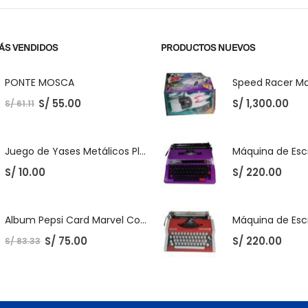
ÁS VENDIDOS
PRODUCTOS NUEVOS
PONTE MOSCA
S/
55.00
S/
1,300.00
S/
61.11
Juego de Yases Metálicos Plomos 6 Unidades + Pelota de Goma (En Bolsita Lista para Regalar)
S/
10.00
S/
220.00
Album Pepsi Card Marvel Completo
S/
75.00
S/
220.00
S/
83.33