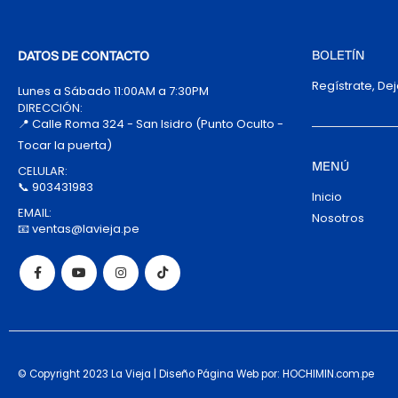
BOLETÍN
DATOS DE CONTACTO
Regístrate, De
Lunes a Sábado 11:00AM a 7:30PM
DIRECCIÓN:
📍 Calle Roma 324 - San Isidro (Punto Oculto -
Tocar la puerta)
MENÚ
CELULAR:
📞 903431983
Inicio
EMAIL:
Nosotros
📧 ventas@lavieja.pe
© Copyright 2023 La Vieja | Diseño Página Web por: HOCHIMIN.com.pe