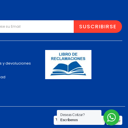
s y devoluciones
dad
Deseas Cotizar?
Escríbenos