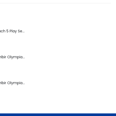
Speed Racer Mach 5 Play Set | ReSaurus 1999 | Meteoro
Máquina de Escribir Olympia Royal-Brother
Máquina de Escribir Olympia Traveller de Luxe