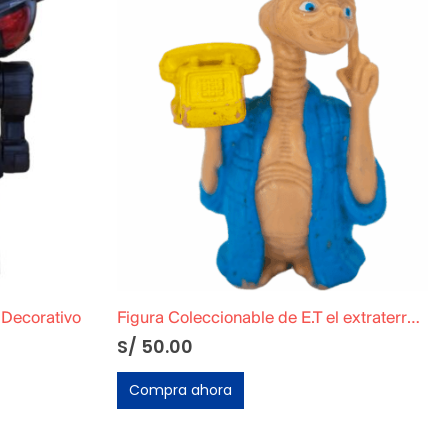
 Decorativo
Figura Coleccionable de E.T el extraterrestre »Albornoz Azul»
S/
50.00
Compra ahora