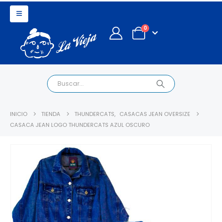
0
INICIO
TIENDA
THUNDERCATS
,
CASACAS JEAN OVERSIZE
CASACA JEAN LOGO THUNDERCATS AZUL OSCURO