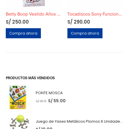
Betty Boop Vestido Años 90
Tocadiscos Sony Funcional Original
S/
250.00
S/
290.00
Compra ahora
Compra ahora
PRODUCTOS MÁS VENDIDOS
PONTE MOSCA
S/
55.00
S/
61.11
Juego de Yases Metálicos Plomos 6 Unidades + Pelota de Goma (En Bolsita Lista para Regalar)