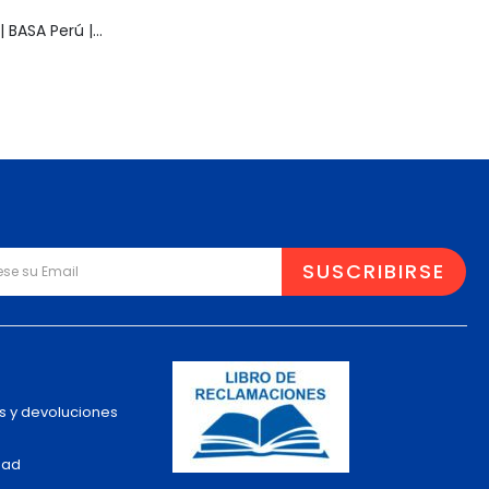
Muñeca Pelusa | BASA Perú | Años 80 | Original
s y devoluciones
dad