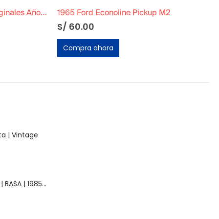
 M2
Robot Tumbling Original Funcionando
S/
100.00
Compra ahora
a | Vintage
Muñeca Raquel | BASA | 1985 | Vintage