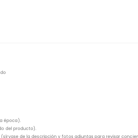
ndo
la época).
ado del producto).
o (sírvase de la descripción y fotos adjuntas para revisar conc