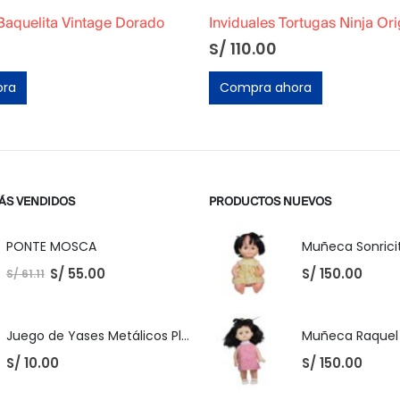
Inviduales Tortugas Ninja Originales Año 1990
1965 Ford Econoline Pickup
S/
60.00
ora
Compra ahora
ÁS VENDIDOS
PRODUCTOS NUEVOS
PONTE MOSCA
Muñeca Sonricit
S/
55.00
S/
150.00
S/
61.11
Juego de Yases Metálicos Plomos 6 Unidades + Pelota de Goma (En Bolsita Lista para Regalar)
S/
10.00
S/
150.00