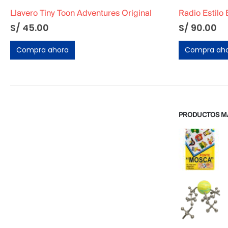
Radio Estilo Baquelita Vintage Dorado
S/
90.00
S/
110.00
Compra ahora
Compra ah
PRODUCTOS M