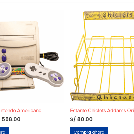
lets Addams Original
Máquina de Coser Ochenter
S/
40.00
ora
Compra ahora