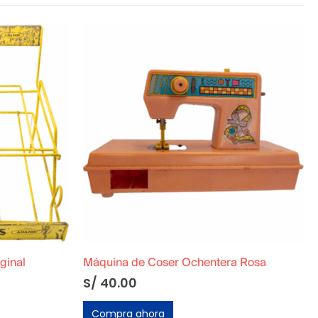
a Rosa
Colección Completa de Cards de Dragon Ball Z5: La Saga de Majin Boo
S/
45.00
S/
50.00
Compra ahora