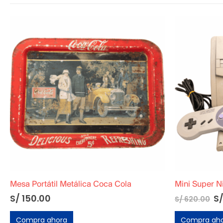
Mini Super Nintendo Americano
Estante Chic
S/
558.00
S/
80.00
S/
620.00
Compra ahora
Compra ah