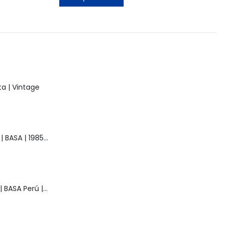
a | Vintage
Muñeca Raquel | BASA | 1985 | Vintage
Muñeca Pelusa | BASA Perú | Años 80 | Original