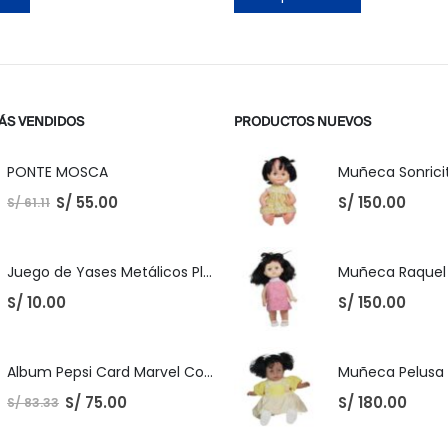
ÁS VENDIDOS
PRODUCTOS NUEVOS
PONTE MOSCA
Muñeca Sonricit
S/
55.00
S/
150.00
S/
61.11
Juego de Yases Metálicos Plomos 6 Unidades + Pelota de Goma (En Bolsita Lista para Regalar)
S/
10.00
S/
150.00
Album Pepsi Card Marvel Completo
S/
75.00
S/
180.00
S/
83.33