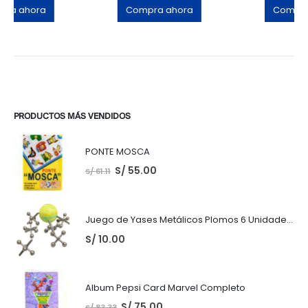
Compra ahora
Compra ahora
PRODUCTOS MÁS VENDIDOS
PONTE MOSCA
S/
55.00
S/
61.11
Juego de Yases Metálicos Plomos 6 Unidades + Pelota de Goma (En Bolsita Lista para Regalar)
S/
10.00
Album Pepsi Card Marvel Completo
S/
75.00
S/
83.33