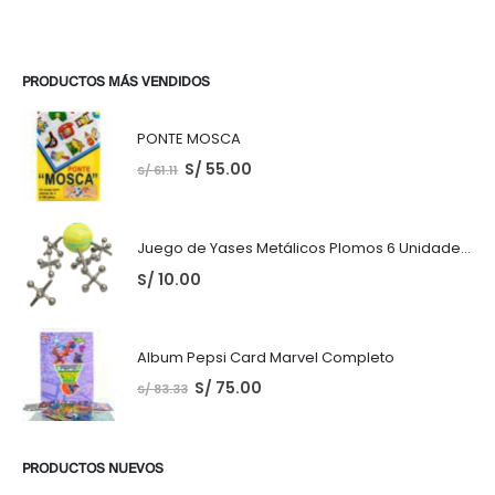
PRODUCTOS MÁS VENDIDOS
PONTE MOSCA
S/
55.00
S/
61.11
Juego de Yases Metálicos Plomos 6 Unidades + Pelota de Goma (En Bolsita Lista para Regalar)
S/
10.00
Album Pepsi Card Marvel Completo
S/
75.00
S/
83.33
PRODUCTOS NUEVOS