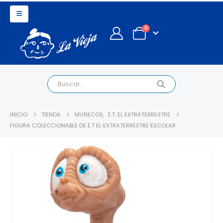
0
INICIO
TIENDA
MUÑECOS
,
E.T. EL EXTRATERRESTRE
FIGURA COLECCIONABLE DE E.T EL EXTRATERRESTRE ESCOLAR