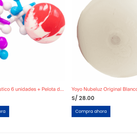
Yoyo Nubeluz Original Blanco Fosforescente
Figura de Jebe de Pinocho A
S/
75.00
ora
Compra ahora