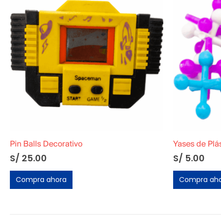
Yases de Plástico 6 unidades + Pelota de goma
S/
5.00
S/
28.00
Compra ahora
Compra ah