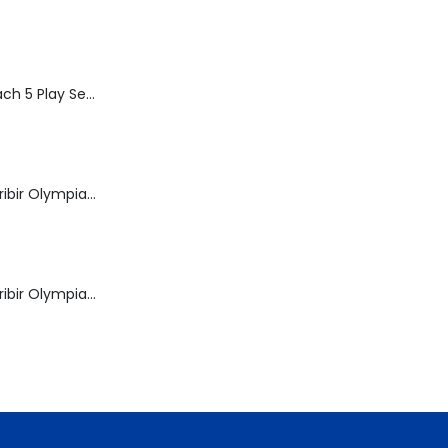
Speed Racer Mach 5 Play Set | ReSaurus 1999 | Meteoro
Máquina de Escribir Olympia Royal-Brother
Máquina de Escribir Olympia Traveller de Luxe