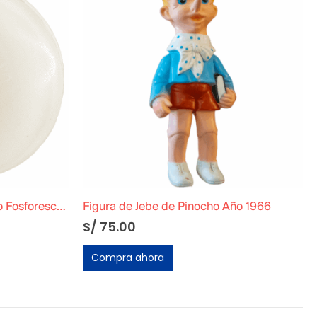
ño 1966
Dinosaurios Acuáticos Crecen 600%
S/
5.00
Compra ahora