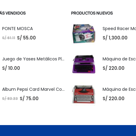
ÁS VENDIDOS
PRODUCTOS NUEVOS
PONTE MOSCA
S/
55.00
S/
1,300.00
S/
61.11
Juego de Yases Metálicos Plomos 6 Unidades + Pelota de Goma (En Bolsita Lista para Regalar)
S/
10.00
S/
220.00
Album Pepsi Card Marvel Completo
S/
75.00
S/
220.00
S/
83.33