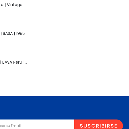
a | Vintage
Muñeca Raquel | BASA | 1985 | Vintage
Muñeca Pelusa | BASA Perú | Años 80 | Original