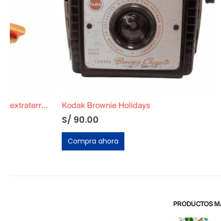
Kodak Brownie Holidays
Máquina de 
S/
90.00
S/
40.00
Compra ahora
Compra ah
PRODUCTOS M