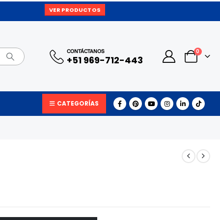
VER PRODUCTOS
0
CONTÁCTANOS
+51 969-712-443
CATEGORÍAS