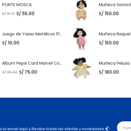
PONTE MOSCA
Muñeca Sonricit
S/
55.00
S/
150.00
S/
61.11
Juego de Yases Metálicos Plomos 6 Unidades + Pelota de Goma (En Bolsita Lista para Regalar)
S/
10.00
S/
150.00
Album Pepsi Card Marvel Completo
S/
75.00
S/
180.00
S/
83.33
ja tu email aquí y Recibe todas las ofertas y novedades 📬