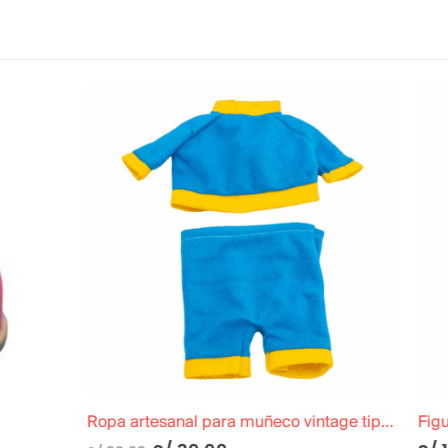
Ropa artesanal para muñeco vintage tipo orejón (compatible con Topo Gigio)
Figura de soldado