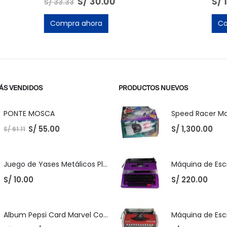
30.00
S/
18.00
ora
Compra ahora
ÁS VENDIDOS
PRODUCTOS NUEVOS
PONTE MOSCA
S/
55.00
S/
1,300.00
S/
61.11
Juego de Yases Metálicos Plomos 6 Unidades + Pelota de Goma (En Bolsita Lista para Regalar)
S/
10.00
S/
220.00
Album Pepsi Card Marvel Completo