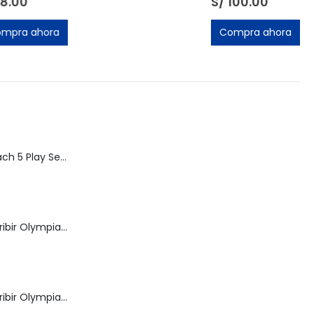
S/
100.00
Compra ahora
Speed Racer Mach 5 Play Set | ReSaurus 1999 | Meteoro
Máquina de Escribir Olympia Royal-Brother
Máquina de Escribir Olympia Traveller de Luxe