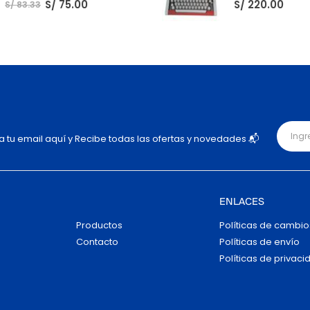
S/
75.00
S/
220.00
S/
83.33
ja tu email aquí y Recibe todas las ofertas y novedades 📬
ENLACES
Productos
Políticas de cambio
Contacto
Políticas de envío
Políticas de privaci