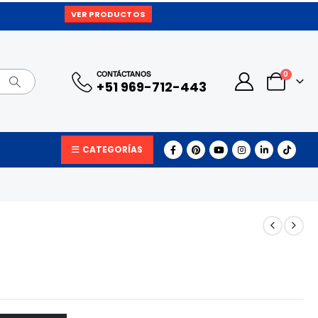
VER PRODUCTOS
0
CONTÁCTANOS
+51 969-712-443
CATEGORÍAS