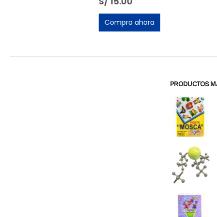
S/
15.00
S/
S/
33.33
Compra ahora
Compra ah
PRODUCTOS M