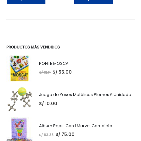
PRODUCTOS MÁS VENDIDOS
PONTE MOSCA
S/
55.00
S/
61.11
Juego de Yases Metálicos Plomos 6 Unidades + Pelota de Goma (En Bolsita Lista para Regalar)
S/
10.00
Album Pepsi Card Marvel Completo
S/
75.00
S/
83.33