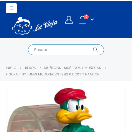
0
INICIO
TIENDA
MUÑECOS
,
MUÑECOS Y MUÑECAS
FIGURA TINY TUNES MCDONALDS 1992 PLUCKY Y HAMTON