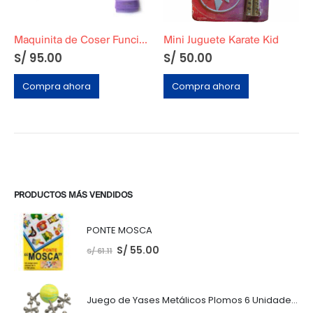
Maquinita de Coser Funcional Años 70
Mini Juguete Karate Kid
S/
95.00
S/
50.00
Compra ahora
Compra ahora
PRODUCTOS MÁS VENDIDOS
PONTE MOSCA
S/
55.00
S/
61.11
Juego de Yases Metálicos Plomos 6 Unidades + Pelota de Goma (En Bolsita Lista para Regalar)