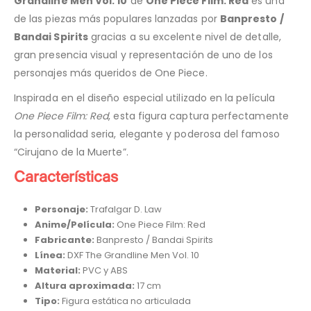
Grandline Men Vol. 10
de
One Piece Film: Red
es una
de las piezas más populares lanzadas por
Banpresto /
Bandai Spirits
gracias a su excelente nivel de detalle,
gran presencia visual y representación de uno de los
personajes más queridos de One Piece.
Inspirada en el diseño especial utilizado en la película
One Piece Film: Red
, esta figura captura perfectamente
la personalidad seria, elegante y poderosa del famoso
“Cirujano de la Muerte”.
Características
Personaje:
Trafalgar D. Law
Anime/Película:
One Piece Film: Red
Fabricante:
Banpresto / Bandai Spirits
Línea:
DXF The Grandline Men Vol. 10
Material:
PVC y ABS
Altura aproximada:
17 cm
Tipo:
Figura estática no articulada