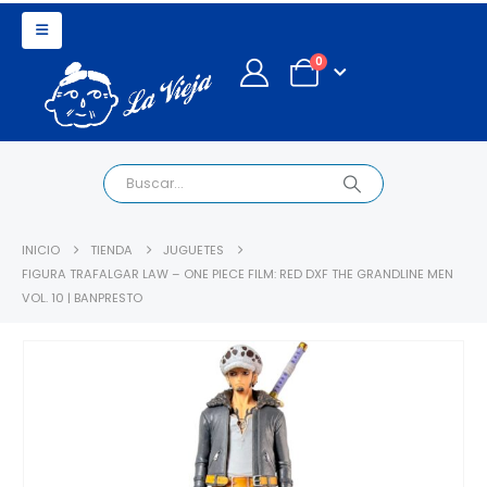
0
INICIO
TIENDA
JUGUETES
FIGURA TRAFALGAR LAW – ONE PIECE FILM: RED DXF THE GRANDLINE MEN
VOL. 10 | BANPRESTO