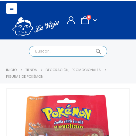
0
INICIO
TIENDA
DECORACIÓN
,
PROMOCIONALES
FIGURAS DE POKÉMON