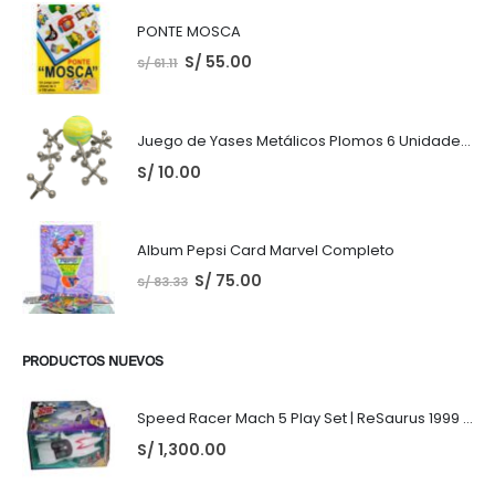
PONTE MOSCA
S/
55.00
S/
61.11
Juego de Yases Metálicos Plomos 6 Unidades + Pelota de Goma (En Bolsita Lista para Regalar)
S/
10.00
Album Pepsi Card Marvel Completo
S/
75.00
S/
83.33
PRODUCTOS NUEVOS
Speed Racer Mach 5 Play Set | ReSaurus 1999 | Meteoro
S/
1,300.00