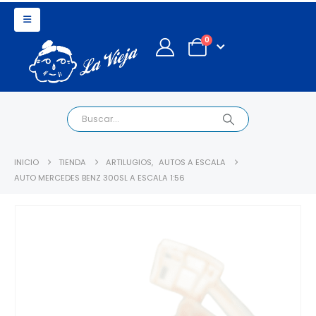
0
INICIO
TIENDA
ARTILUGIOS
,
AUTOS A ESCALA
AUTO MERCEDES BENZ 300SL A ESCALA 1:56