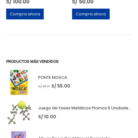
S/
100.00
S/
50.00
Compra ahora
Compra ahora
PRODUCTOS MÁS VENDIDOS
PONTE MOSCA
S/
55.00
S/
61.11
Juego de Yases Metálicos Plomos 6 Unidades + Pelota de Goma (En Bolsita Lista para Regalar)
S/
10.00