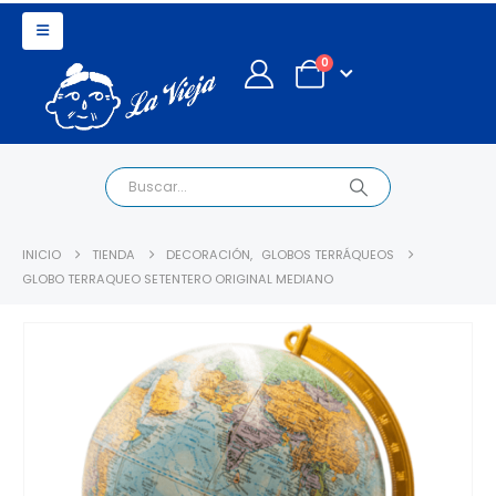
0
INICIO
TIENDA
DECORACIÓN
,
GLOBOS TERRÁQUEOS
GLOBO TERRAQUEO SETENTERO ORIGINAL MEDIANO