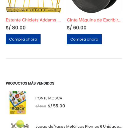
Estante Chiclets Addams Original
Cinta Máquina de Escribir 5 metros
S/
80.00
S/
60.00
Compra ahora
Compra ahora
PRODUCTOS MÁS VENDIDOS
PONTE MOSCA
S/
55.00
S/
61.11
Juego de Yases Metálicos Plomos 6 Unidades + Pelota de Goma (En Bolsita Lista para Regalar)