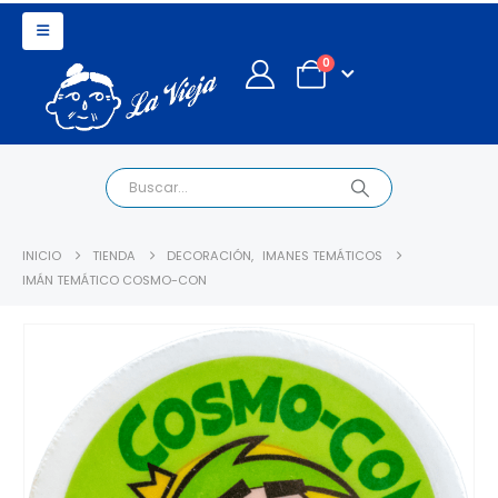
0
INICIO
TIENDA
DECORACIÓN
,
IMANES TEMÁTICOS
IMÁN TEMÁTICO COSMO-CON