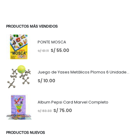
PRODUCTOS MÁS VENDIDOS
PONTE MOSCA
S/
55.00
S/
61.11
Juego de Yases Metálicos Plomos 6 Unidades + Pelota de Goma (En Bolsita Lista para Regalar)
S/
10.00
Album Pepsi Card Marvel Completo
S/
75.00
S/
83.33
PRODUCTOS NUEVOS