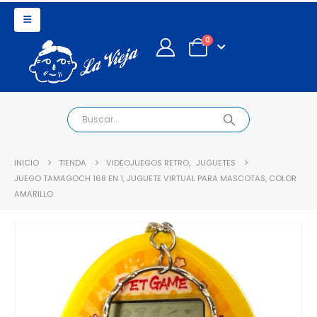
0
INICIO
TIENDA
VIDEOJUEGOS RETRO
,
JUGUETES
JUEGO TAMAGOCH 168 EN 1, JUGUETE VIRTUAL PARA MASCOTAS, COLOR
AMARILLO