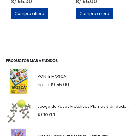
S/
65.00
S/
65.00
Compra ahora
Compra ahora
PRODUCTOS MÁS VENDIDOS
PONTE MOSCA
S/
55.00
S/
61.11
Juego de Yases Metálicos Plomos 6 Unidades + Pelota de Goma (En Bolsita Lista para Regalar)
S/
10.00