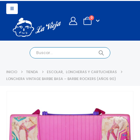
0
INICIO
TIENDA
ESCOLAR
,
LONCHERAS Y CARTUCHERAS
LONCHERA VINTAGE BARBIE BASA – BARBIE ROCKERS (AÑOS 90)