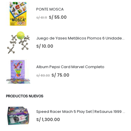
PONTE MOSCA
S/
55.00
S/
61.11
Juego de Yases Metálicos Plomos 6 Unidades + Pelota de Goma (En Bolsita Lista para Regalar)
S/
10.00
Album Pepsi Card Marvel Completo
S/
75.00
S/
83.33
PRODUCTOS NUEVOS
Speed Racer Mach 5 Play Set | ReSaurus 1999 | Meteoro
S/
1,300.00