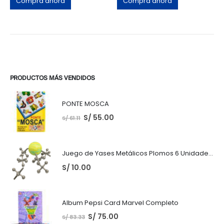
Compra ahora
Compra ahora
PRODUCTOS MÁS VENDIDOS
PONTE MOSCA
S/
55.00
S/
61.11
Juego de Yases Metálicos Plomos 6 Unidades + Pelota de Goma (En Bolsita Lista para Regalar)
S/
10.00
Album Pepsi Card Marvel Completo
S/
75.00
S/
83.33