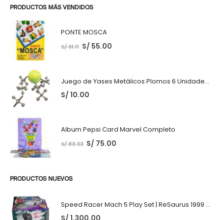
PRODUCTOS MÁS VENDIDOS
PONTE MOSCA
S/
55.00
S/
61.11
Juego de Yases Metálicos Plomos 6 Unidades + Pelota de Goma (En Bolsita Lista para Regalar)
S/
10.00
Album Pepsi Card Marvel Completo
S/
75.00
S/
83.33
PRODUCTOS NUEVOS
Speed Racer Mach 5 Play Set | ReSaurus 1999 | Meteoro
S/
1,300.00