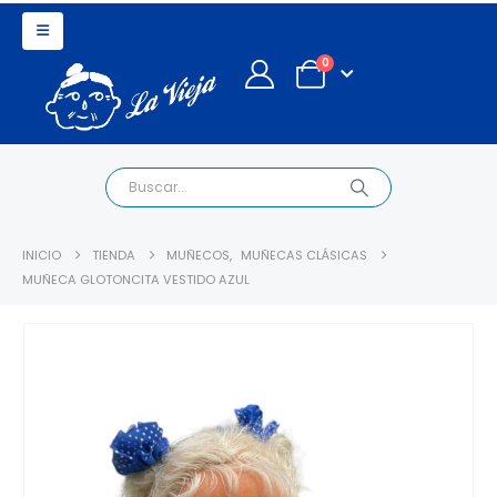
0
INICIO
TIENDA
MUÑECOS
,
MUÑECAS CLÁSICAS
MUÑECA GLOTONCITA VESTIDO AZUL