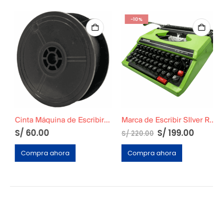
-10%
Cinta Máquina de Escribir 5 metros
Marca de Escribir SIlver Reed SR180
El
El
S/
60.00
S/
199.00
S/
220.00
precio
precio
original
actual
Compra ahora
Compra ahora
era:
es:
S/ 220.00.
S/ 199.0