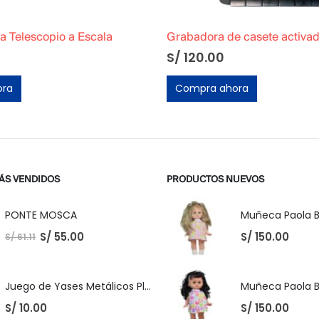
 Telescopio a Escala
S/
120.00
ora
Compra ahora
ÁS VENDIDOS
PRODUCTOS NUEVOS
PONTE MOSCA
S/
55.00
S/
150.00
S/
61.11
Juego de Yases Metálicos Plomos 6 Unidades + Pelota de Goma (En Bolsita Lista para Regalar)
S/
10.00
S/
150.00