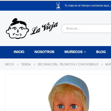
Tu viaje en el tiempo comienza aquí, 
INICIO
NOSOTROS
MUÑECOS
BLOG
INICIO
TIENDA
DECORACIÓN
,
PELONCITA Y CHICHOBELLO
MUÑ