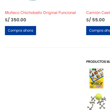
Muñeco Chichobello Original Funcional
Camión Cesta
S/
350.00
S/
55.00
Compra ahora
Compra ah
PRODUCTOS M