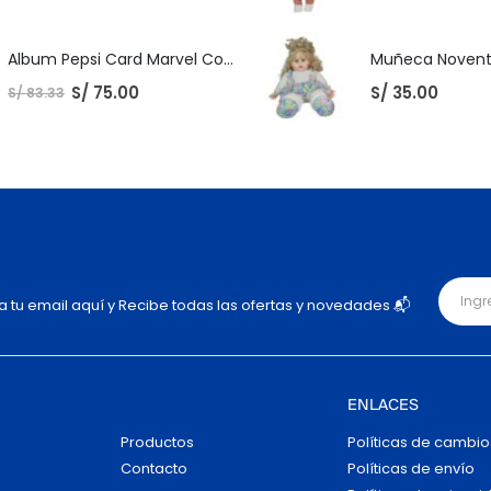
Album Pepsi Card Marvel Completo
Muñeca Novente
S/
75.00
S/
35.00
S/
83.33
ja tu email aquí y Recibe todas las ofertas y novedades 📬
ENLACES
Productos
Políticas de cambio
Contacto
Políticas de envío