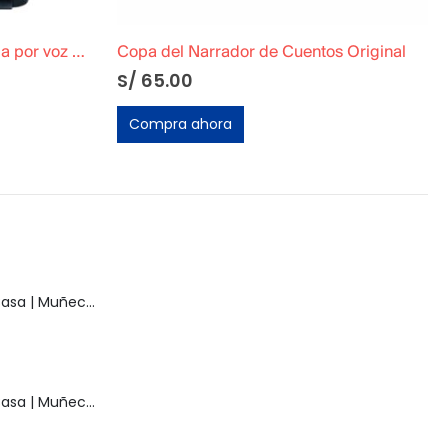
Grabadora de casete activada por voz Optimus VOX CTR-107 VOX probada funcionando
Copa del Narrador de Cuentos Original
S/
65.00
Compra ahora
Muñeca Paola Basa | Muñeca Vintage
Muñeca Paola Basa | Muñeca Vintage