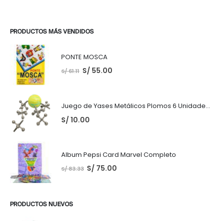
PRODUCTOS MÁS VENDIDOS
PONTE MOSCA
S/
55.00
S/
61.11
Juego de Yases Metálicos Plomos 6 Unidades + Pelota de Goma (En Bolsita Lista para Regalar)
S/
10.00
Album Pepsi Card Marvel Completo
S/
75.00
S/
83.33
PRODUCTOS NUEVOS