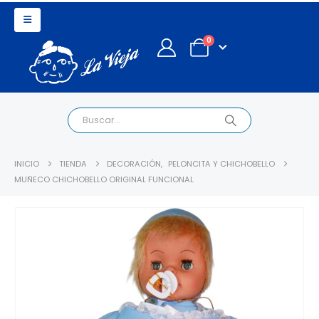
0
INICIO
TIENDA
DECORACIÓN
,
PELONCITA Y CHICHOBELLO
MUÑECO CHICHOBELLO ORIGINAL FUNCIONAL