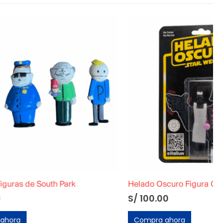
rk
Helado Oscuro Figura Coleccionable (Italiux)
S/
100.00
Compra ahora