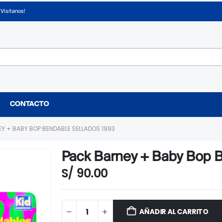
¡Visítanos!
CONTACTO
Y + BABY BOP BENDABLE SELLADOS 1993
Pack Barney + Baby Bop B
S/
90.00
AÑADIR AL CARRITO