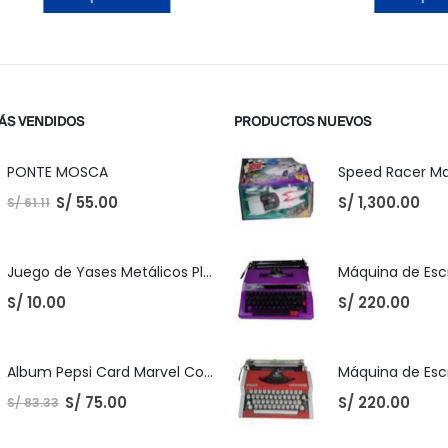
ÁS VENDIDOS
PRODUCTOS NUEVOS
PONTE MOSCA
S/
55.00
S/
1,300.00
S/
61.11
Juego de Yases Metálicos Plomos 6 Unidades + Pelota de Goma (En Bolsita Lista para Regalar)
S/
10.00
S/
220.00
Album Pepsi Card Marvel Completo
S/
75.00
S/
220.00
S/
83.33