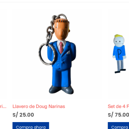
oug Narinas
Set de 4 Figuras de South Pa
S/
75.00
ora
Compra ahora