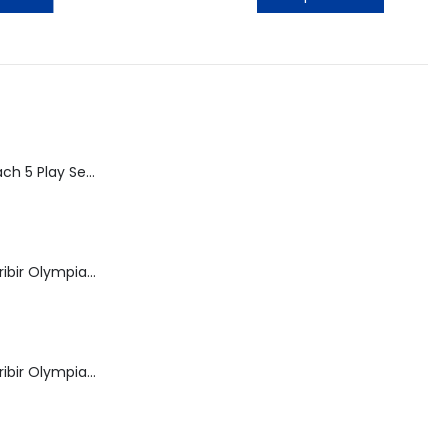
Speed Racer Mach 5 Play Set | ReSaurus 1999 | Meteoro
Máquina de Escribir Olympia Royal-Brother
Máquina de Escribir Olympia Traveller de Luxe