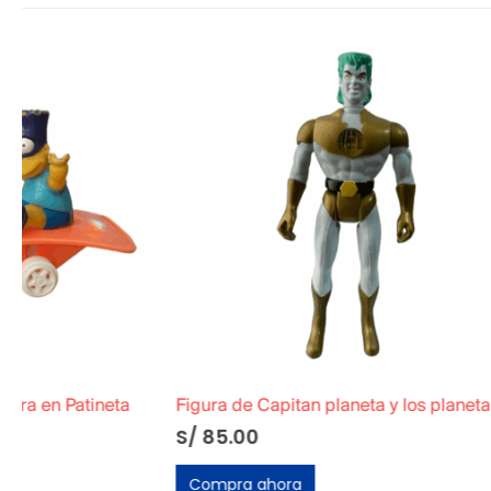
Figura de Capitan planeta y los planetarios 1991
Llavero de D
S/
85.00
S/
25.00
Compra ahora
Compra ah