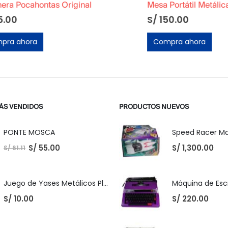
ahontas Original
Mesa Portátil Metálica Coca 
S/
150.00
ora
Compra ahora
ÁS VENDIDOS
PRODUCTOS NUEVOS
PONTE MOSCA
S/
55.00
S/
1,300.00
S/
61.11
Juego de Yases Metálicos Plomos 6 Unidades + Pelota de Goma (En Bolsita Lista para Regalar)
S/
10.00
S/
220.00