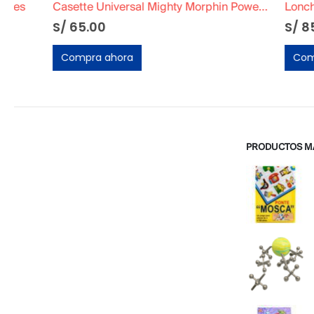
Casette Universal Mighty Morphin Power Rangers The Movie
Lonchera Poc
S/
65.00
S/
85.00
Compra ahora
Compra ah
PRODUCTOS M