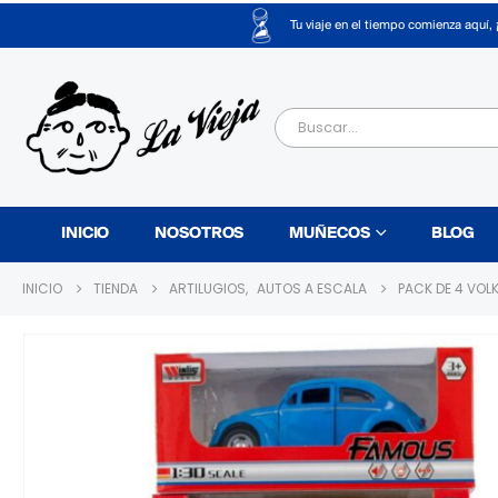
Tu viaje en el tiempo comienza aquí, 
INICIO
NOSOTROS
MUÑECOS
BLOG
INICIO
TIENDA
ARTILUGIOS
,
AUTOS A ESCALA
PACK DE 4 VO