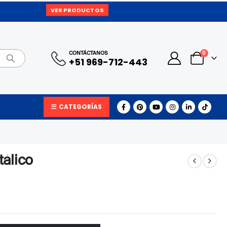
VER PRODUCTOS
0
CONTÁCTANOS
+51 969-712-443
CATEGORÍAS
álico