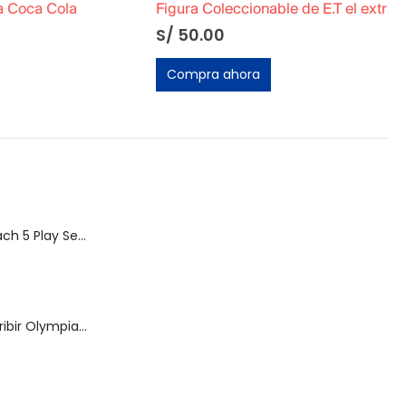
Cola
Figura Coleccionable de E.T el extraterrestre »Libro»
S/
50.00
Compra ahora
Speed Racer Mach 5 Play Set | ReSaurus 1999 | Meteoro
Máquina de Escribir Olympia Royal-Brother