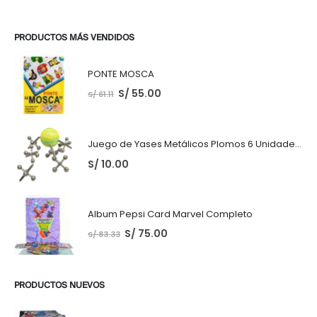
PRODUCTOS MÁS VENDIDOS
PONTE MOSCA
S/
55.00
S/
61.11
Juego de Yases Metálicos Plomos 6 Unidades + Pelota de Goma (En Bolsita Lista para Regalar)
S/
10.00
Album Pepsi Card Marvel Completo
S/
75.00
S/
83.33
PRODUCTOS NUEVOS