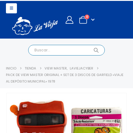
0
INICIO
TIENDA
VIEW MASTER
,
LAVIEJACYBER
PACK DE VIEW MASTER ORIGINAL + SET DE 3 DISCOS DE GARFIELD «VIAJE
AL DEPÓSITO MUNICIPAL» 1978