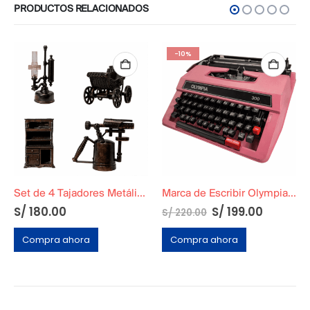
PRODUCTOS RELACIONADOS
-10%
Set de 4 Tajadores Metálicos Originales
Marca de Escribir Olympia 300 Rosa
El
El
S/
180.00
S/
199.00
S/
220.00
precio
precio
original
actual
Compra ahora
Compra ahora
era:
es:
S/ 220.00.
S/ 199.0