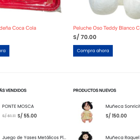
ideña Coca Cola
S/
70.00
ora
Compra ahora
ÁS VENDIDOS
PRODUCTOS NUEVOS
PONTE MOSCA
Muñeca Sonricit
S/
55.00
S/
150.00
S/
61.11
Juego de Yases Metálicos Plomos 6 Unidades + Pelota de Goma (En Bolsita Lista para Regalar)