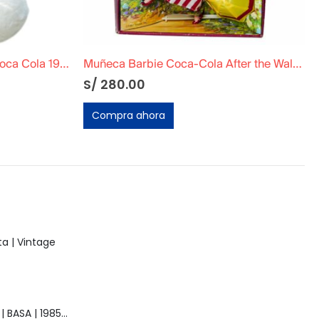
Peluche Oso Teddy Blanco Coca Cola 1993 Original
Muñeca Barbie Coca-Cola After the Walk 1997 | Fashion Classic | Mattel
S/
280.00
Compra ahora
a | Vintage
Muñeca Raquel | BASA | 1985 | Vintage