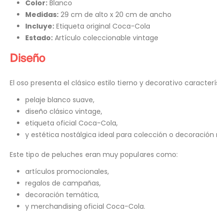
Color:
Blanco
Medidas:
29 cm de alto x 20 cm de ancho
Incluye:
Etiqueta original Coca-Cola
Estado:
Artículo coleccionable vintage
Diseño
El oso presenta el clásico estilo tierno y decorativo caract
pelaje blanco suave,
diseño clásico vintage,
etiqueta oficial Coca-Cola,
y estética nostálgica ideal para colección o decoración 
Este tipo de peluches eran muy populares como:
artículos promocionales,
regalos de campañas,
decoración temática,
y merchandising oficial Coca-Cola.