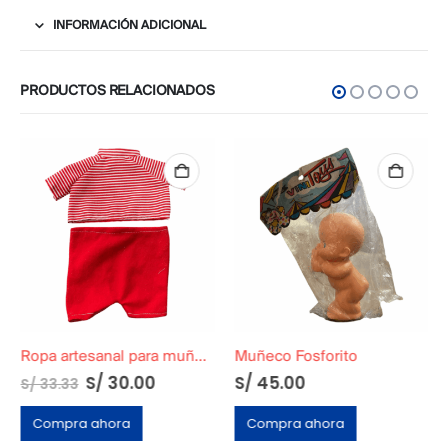
INFORMACIÓN ADICIONAL
PRODUCTOS RELACIONADOS
Ropa artesanal para muñeco vintage tipo orejón (compatible con Topo Gigio)
Muñeco Fosforito
S/
30.00
S/
45.00
S/
33.33
Compra ahora
Compra ahora