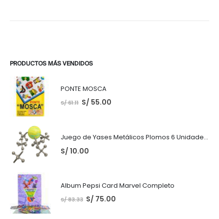
PRODUCTOS MÁS VENDIDOS
PONTE MOSCA
S/
55.00
S/
61.11
Juego de Yases Metálicos Plomos 6 Unidades + Pelota de Goma (En Bolsita Lista para Regalar)
S/
10.00
Album Pepsi Card Marvel Completo
S/
75.00
S/
83.33