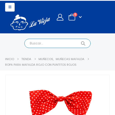
0
INICIO
TIENDA
MUÑECOS
,
MUÑECAS MAFALDA
ROPA PARA MAFALDA ROJO CON PUNTITOS ROJOS