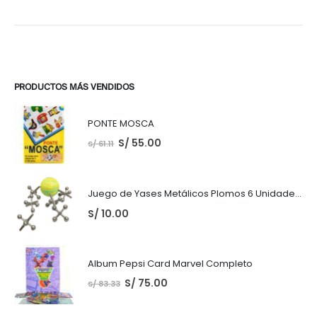
PRODUCTOS MÁS VENDIDOS
PONTE MOSCA
S/
55.00
S/
61.11
Juego de Yases Metálicos Plomos 6 Unidades + Pelota de Goma (En Bolsita Lista para Regalar)
S/
10.00
Album Pepsi Card Marvel Completo
S/
75.00
S/
83.33