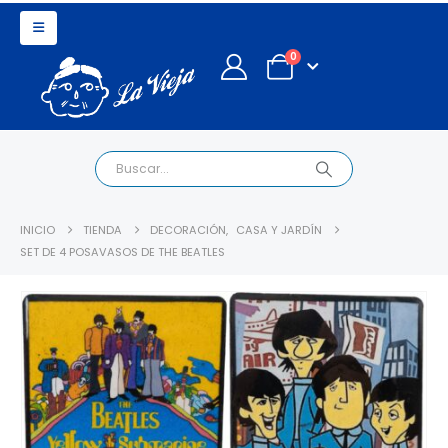
0
INICIO
TIENDA
DECORACIÓN
,
CASA Y JARDÍN
SET DE 4 POSAVASOS DE THE BEATLES