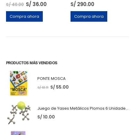
S/
36.00
S/
290.00
S/
40.00
Compra ahora
Compra ahora
PRODUCTOS MÁS VENDIDOS
PONTE MOSCA
S/
55.00
S/
61.11
Juego de Yases Metálicos Plomos 6 Unidades + Pelota de Goma (En Bolsita Lista para Regalar)
S/
10.00