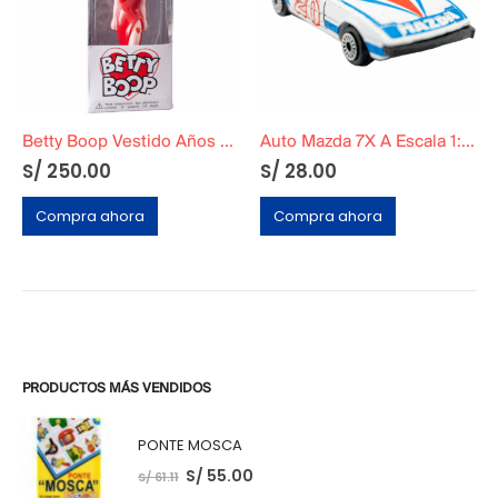
Betty Boop Vestido Años 90
Auto Mazda 7X A Escala 1:56
S/
250.00
S/
28.00
Compra ahora
Compra ahora
PRODUCTOS MÁS VENDIDOS
PONTE MOSCA
S/
55.00
S/
61.11