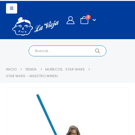
0
INICIO
TIENDA
MUÑECOS
,
STAR WARS
STAR WARS – MAESTRO WINDU