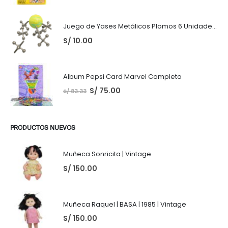
Juego de Yases Metálicos Plomos 6 Unidades + Pelota de Goma (En Bolsita Lista para Regalar)
S/
10.00
Album Pepsi Card Marvel Completo
S/
75.00
S/
83.33
PRODUCTOS NUEVOS
Muñeca Sonricita | Vintage
S/
150.00
Muñeca Raquel | BASA | 1985 | Vintage
S/
150.00