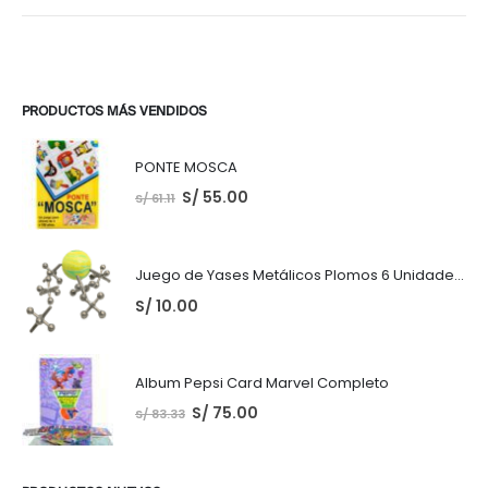
PRODUCTOS MÁS VENDIDOS
PONTE MOSCA
S/
55.00
S/
61.11
Juego de Yases Metálicos Plomos 6 Unidades + Pelota de Goma (En Bolsita Lista para Regalar)
S/
10.00
Album Pepsi Card Marvel Completo
S/
75.00
S/
83.33