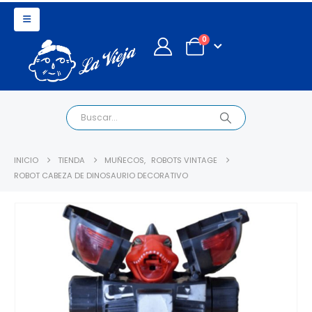
0
INICIO
TIENDA
MUÑECOS
,
ROBOTS VINTAGE
ROBOT CABEZA DE DINOSAURIO DECORATIVO