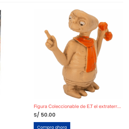
Figura Coleccionable de E.T el extraterrestre »Teléfono»
S/
50.00
Compra ahora