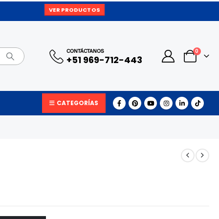
VER PRODUCTOS
0
CONTÁCTANOS
+51 969-712-443
CATEGORÍAS