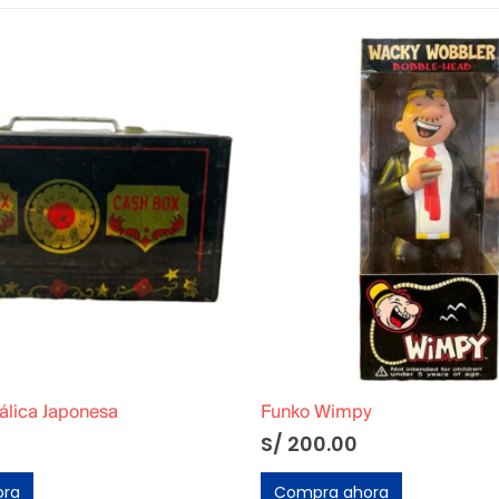
álica Japonesa
Funko Wimpy
S/
200.00
ora
Compra ahora