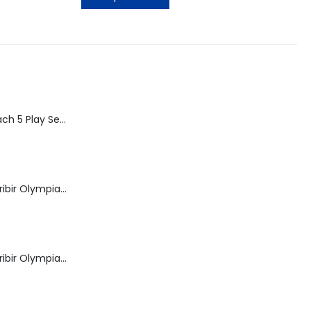
Speed Racer Mach 5 Play Set | ReSaurus 1999 | Meteoro
Máquina de Escribir Olympia Royal-Brother
Máquina de Escribir Olympia Traveller de Luxe