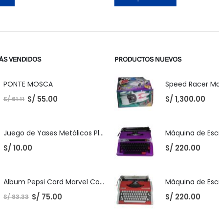
ÁS VENDIDOS
PRODUCTOS NUEVOS
PONTE MOSCA
S/
55.00
S/
1,300.00
S/
61.11
Juego de Yases Metálicos Plomos 6 Unidades + Pelota de Goma (En Bolsita Lista para Regalar)
S/
10.00
S/
220.00
Album Pepsi Card Marvel Completo
S/
75.00
S/
220.00
S/
83.33