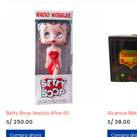
Betty Boop Vestido Años 90
Alcancia Met
S/
250.00
S/
38.00
Compra ahora
Compra ah